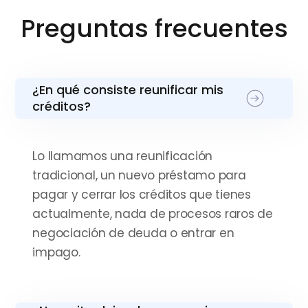
qué no hay mayor
Preguntas frecuentes
calificación”
Nicholas Lehoucq
¿En qué consiste reunificar mis
Julio 2025
créditos?
“Desde el primer momento
me sentí acompañado por
Lo llamamos una reunificación
tradicional, un nuevo préstamo para
un equipo profesional”
pagar y cerrar los créditos que tienes
actualmente, nada de procesos raros de
Pedro Sandoval Riveros
negociación de deuda o entrar en
Julio 2025
impago.
“Sin duda, una experiencia
muy positiva que