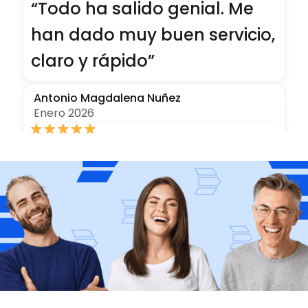
“Todo ha salido genial. Me
han dado muy buen servicio,
claro y rápido”
Antonio Magdalena Nuñez
Enero 2026
“El trato fue excelente y muy
rápido, recomiendo sus
servicios”
Guillermo Lopez
Julio 2025
“No coloco más estrellas por