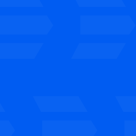
Colaboramos con bancos y
financieras para conseguir una
financiación que encaje contigo.