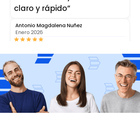
claro y rápido”
Antonio Magdalena Nuñez
Enero 2026
“El trato fue excelente y muy
rápido, recomiendo sus
servicios”
Guillermo Lopez
Julio 2025
“No coloco más estrellas por
qué no hay mayor
calificación”