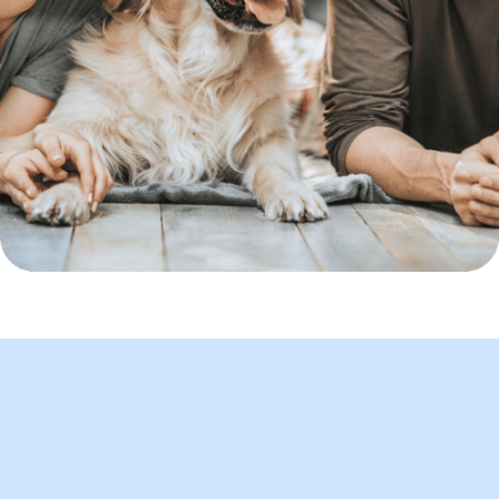
10
MM
+
euros gestionados
8
8
8