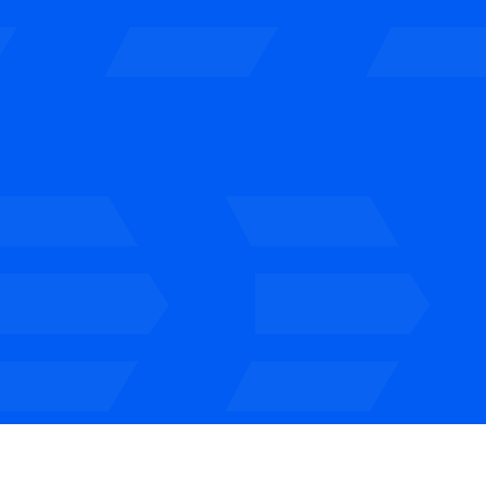
alternativas que no encontrarás
en tu banco. Tú comparas las
mejores propuestas y eliges.
Si una opción te convence, nos
ponemos en marcha. Te guiamos
con la documentación,
resolvemos tus dudas y te
acompañamos hasta el último
paso ante notario.