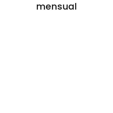
mensual
Antes de reunificar
Hipoteca: 650€
Coche: 300€
Préstamos personales: 300€
Tarjetas: 200€