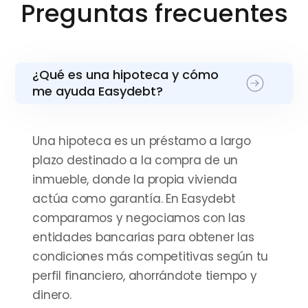
Preguntas frecuentes
Nicholas Lehoucq
Julio 2025
¿Qué es una hipoteca y cómo
“Desde el primer momento
me ayuda Easydebt?
me sentí acompañado por
un equipo profesional”
Una hipoteca es un préstamo a largo
plazo destinado a la compra de un
Pedro Sandoval Riveros
inmueble, donde la propia vivienda
Julio 2025
actúa como garantía. En Easydebt
comparamos y negociamos con las
“Sin duda, una experiencia
entidades bancarias para obtener las
muy positiva que
condiciones más competitivas según tu
perfil financiero, ahorrándote tiempo y
recomendaría a cualquiera”
dinero.