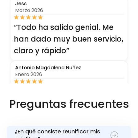
Jess
Marzo 2026
“Todo ha salido genial. Me
han dado muy buen servicio,
claro y rápido”
Antonio Magdalena Nuñez
Enero 2026
“El trato fue excelente y muy
Preguntas frecuentes
rápido, recomiendo sus
servicios”
¿En qué consiste reunificar mis
Guillermo Lopez