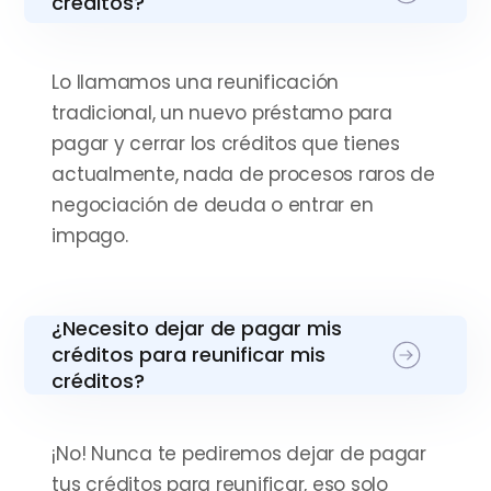
créditos?
Julio 2025
“No coloco más estrellas por
Lo llamamos una reunificación
qué no hay mayor
tradicional, un nuevo préstamo para
calificación”
pagar y cerrar los créditos que tienes
actualmente, nada de procesos raros de
negociación de deuda o entrar en
Nicholas Lehoucq
Julio 2025
impago.
“Desde el primer momento
¿Necesito dejar de pagar mis
me sentí acompañado por
créditos para reunificar mis
un equipo profesional”
créditos?
Pedro Sandoval Riveros
¡No! Nunca te pediremos dejar de pagar
Julio 2025
tus créditos para reunificar, eso solo