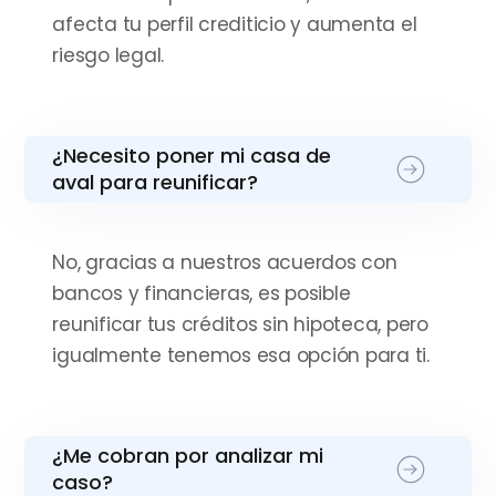
“Sin duda, una experiencia
afecta tu perfil crediticio y aumenta el
riesgo legal.
muy positiva que
recomendaría a cualquiera”
¿Necesito poner mi casa de
aval para reunificar?
No, gracias a nuestros acuerdos con
bancos y financieras, es posible
reunificar tus créditos sin hipoteca, pero
igualmente tenemos esa opción para ti.
¿Me cobran por analizar mi
caso?