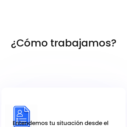
4
4
4
4
3
3
3
3
¿Cómo trabajamos?
4
5
5
1
Entendemos tu situación desde el